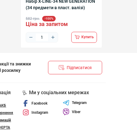
Набір X-LINE-34 NEW GENERATION
(34 предмети в пласт. валізі)
582 грн.
-100%
Ціна за запитом
Купить
кції та знижки
Підписатися
l розсилку
НЦІЙНОСТІ І ПОЛІТИКА ЩОДО ФАЙЛІВ «COOKIE»
мація
Ми у соціальних мережах
Telegram
Facebook
 АКБ
Viber
Instagram
ернення
амацій
ФЕРТА