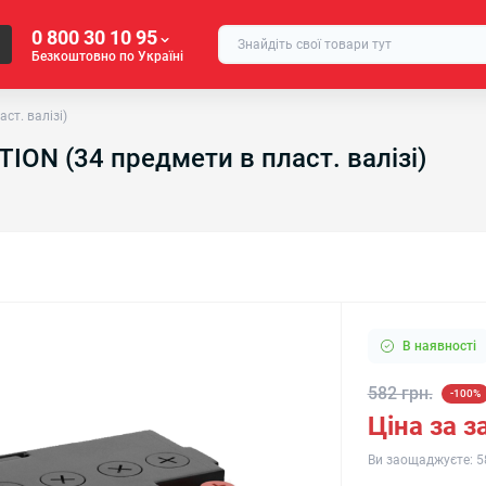
0 800 30 10 95
Безкоштовно по Україні
ст. валізі)
ION (34 предмети в пласт. валізі)
В наявності
582 грн.
-100%
Ціна за 
Ви заощаджуєте:
5