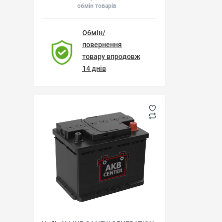
обмін товарів
Обмін/
повернення
товару впродовж
14 днів