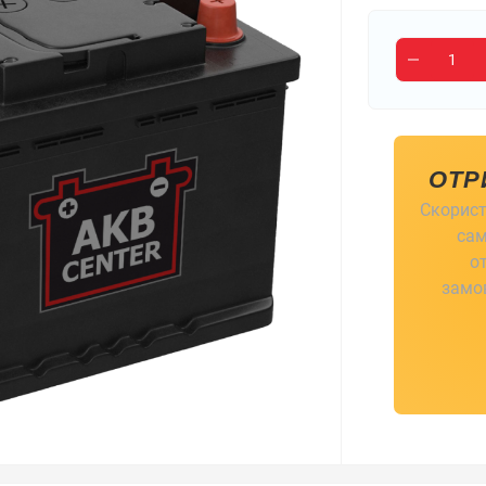
ОТР
Скорист
сам
о
замов