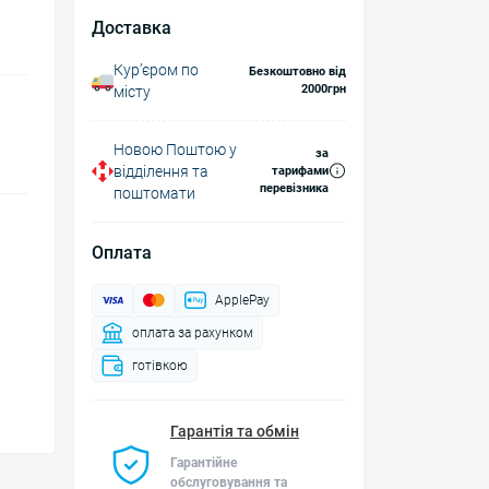
Доставка
Курʼєром по
Безкоштовно від
2000грн
місту
Новою Поштою у
за
відділення та
тарифами
перевізника
поштомати
Оплата
ApplePay
оплата за рахунком
готівкою
Гарантія та обмін
Гарантійне
обслуговування та