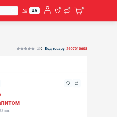
0
0
0
UA
RU
Код товару:
2607010608
0
запитом
82 грн.