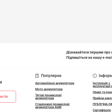
Дізнавайтеся першим про а
Підпишіться на нашу e-mai
ПОЛІТИКА КОНФІДЕ
Популярне
Інфор
ua
Автомобільні акумулятори
Інструкція з
експлуатації
Мото акумулятори
Обмін та пов
Тягові промислові
актів
акумулятори
Прийом рекл
Стаціонарні промислові
ПУБЛІЧНА О
акумулятори АGM
Сертифікати