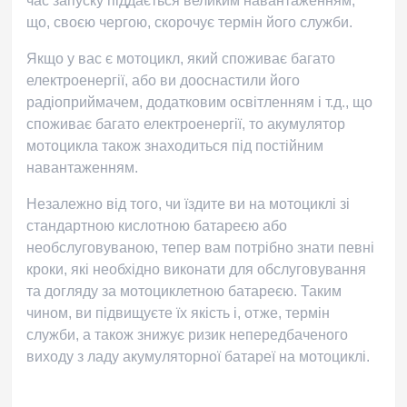
час запуску піддається великим навантаженням,
що, своєю чергою, скорочує термін його служби.
Якщо у вас є мотоцикл, який споживає багато
електроенергії, або ви дооснастили його
радіоприймачем, додатковим освітленням і т.д., що
споживає багато електроенергії, то
акумулятор
мотоцикла
також знаходиться під постійним
навантаженням.
Незалежно від того, чи їздите ви на мотоциклі зі
стандартною кислотною батареєю або
необслуговуваною, тепер вам потрібно знати певні
кроки, які необхідно виконати для обслуговування
та догляду за мотоциклетною батареєю. Таким
чином, ви підвищуєте їх якість і, отже, термін
служби, а також знижує ризик непередбаченого
виходу з ладу акумуляторної батареї на мотоциклі.