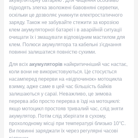
акумуляторну батарею
. Для чищення особливо
підходять злегка зволожені бавовняні серветки,
оскільки це дозволяє уникнути електростатичного
заряду. Також не забувайте стежити за корозією
клем акумуляторної батареї і в аварійній ситуації
очищати їх і змащувати відповідним мастилом для
клем. Полюси акумулятора та кабельні з'єднання
повинні залишатися повністю сухими.
Для всіх
акумуляторів
найкритичніший час настає,
коли вони не використовуються. Це стосується
насамперед перерви на «відпочинок» мотоцикла
взимку, адже саме в цей час більшість байків
залишаються у сараї. Неважливо, це зимова
перерва або просто перерва в їзді на мотоциклі:
якщо мотоцикл простояв тривалий час, слід зняти
акумулятор. Потім слід зберігати в сухому,
прохолодному місці при температурі близько 10°C.
Ви повинні заряджати їх через регулярні часові