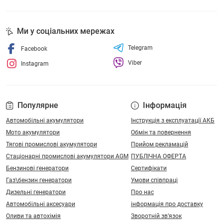
Ми у соціальних мережах
Telegram
Facebook
Viber
Instagram
Популярне
Інформація
Автомобільні акумулятори
Інструкція з експлуатації АКБ
Мото акумулятори
Обмін та повернення
Тягові промислові акумулятори
Прийом рекламацій
Стаціонарні промислові акумулятори АGM
ПУБЛІЧНА ОФЕРТА
Бензинові генератори
Сертифікати
Газ\бензин генератори
Умови співпраці
Дизельні генератори
Про нас
Автомобільні аксесуари
інформація про доставку
Оливи та автохімія
Зворотній зв’язок