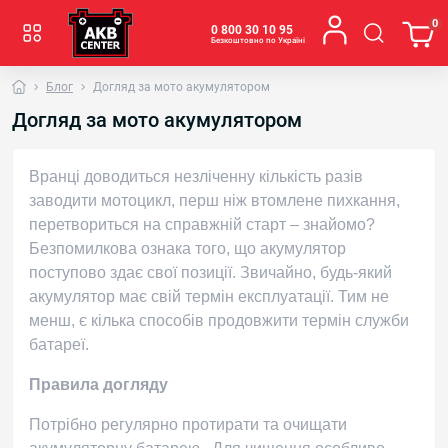
0
0 800 30 10 95
Безкоштовно по Україні
Блог
Догляд за мото акумулятором
Догляд за мото акумулятором
Вранці доводиться незліченну кількість разів
заводити мотоцикл, перш ніж втомлене пихкання,
перетвориться на справжній старт – знайомо?
Безпомилкова ознака того, що акумулятор
поступово здає свої позиції. Звичайно, будь-який
акумулятор має свій термін експлуатації. Тим не
менш, є кілька способів продовжити термін служби
батареї.
Правила догляду
Потрібно регулярно протирати та очищати